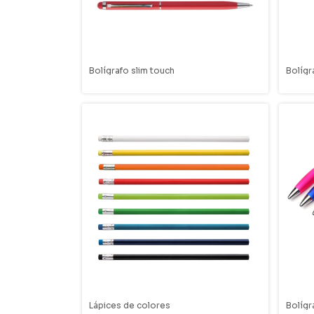
Bolígrafo slim touch
Bolígr
Lápices de colores
Bolígr