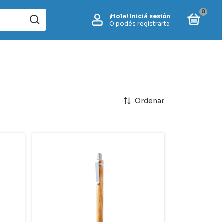
0
¡Hola!
Iniciá sesión
O podés registrarte
Ordenar