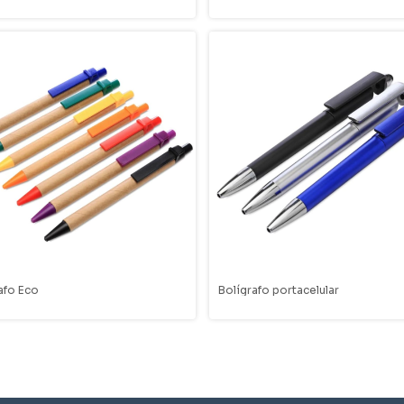
afo Eco
Bolígrafo portacelular