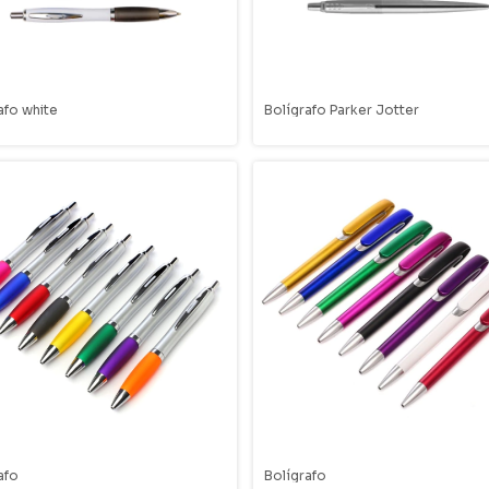
afo white
Bolígrafo Parker Jotter
afo
Bolígrafo