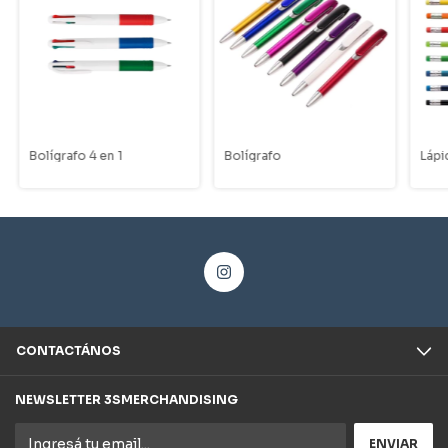
Bolígrafo 4 en 1
Bolígrafo
Lápi
CONTACTÁNOS
NEWSLETTER 3SMERCHANDISING