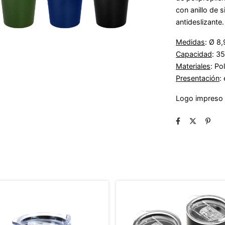
con anillo de 
antideslizante
Medidas
: Ø 8
Capacidad
: 3
Materiales
: Po
Presentación
:
Logo impreso 