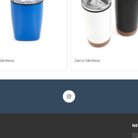
 térmico
Jarro térmico
NE