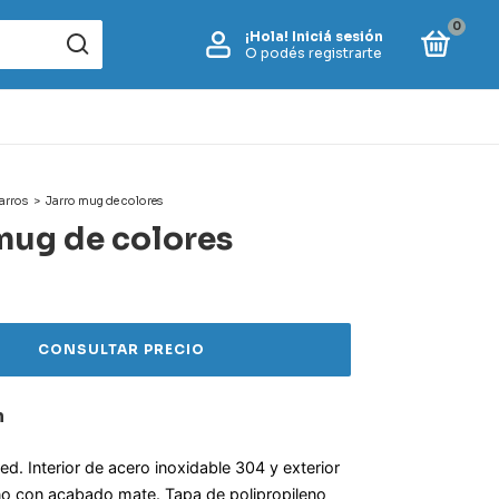
0
¡Hola!
Iniciá sesión
O podés registrarte
jarros
>
Jarro mug de colores
mug de colores
n
d. Interior de acero inoxidable 304 y exterior
no con acabado mate. Tapa de polipropileno