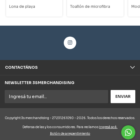
Lona de playa
Toallón de microfibra
Moch
CONTACTÁNOS
NEWSLETTER 3SMERCHANDISING
Copyright 3s merchandising - 27231261090 - 2026. Todos los derechos reservados.
Defensa de las y los consumidores. Para reclamos
ingresá acá.
Botón de arrepentimiento