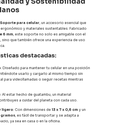
alidad y Sostenibilidad
Manos
Soporte para celular
, un accesorio esencial que
ergonómico y materiales sustentables. Fabricado
e 6 mm
, este soporte no solo es amigable con el
 sino que también ofrece una experiencia de uso
ca.
ísticas destacadas:
o
: Diseñado para mantener tu celular en una posición
rmitiéndote usarlo y cargarlo al mismo tiempo sin
eal para videollamadas o seguir recetas mientras
e
: Al estar hecho de guatambu, un material
ontribuyes a cuidar del planeta con cada uso.
 ligero
: Con dimensiones de
13 x 7 x 0,6 cm
y un
 gramos
, es fácil de transportar y se adapta a
acio, ya sea en casa o en la oficina.