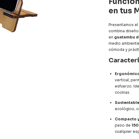
Funcion
en tus 
Presentamos el
combina diseño 
en
guatambu d
medio ambiente,
cómoda y prácti
Caracter
Ergonómic
vertical, pe
esfuerzo. Id
cocinas.
Sustentabl
ecológico, c
Compacto y
peso de
150
cualquier esp