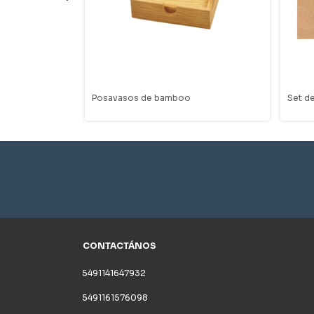
Posavasos de bamboo
Set d
CONTACTÁNOS
5491141647932
5491161576098