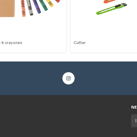
e 6 crayones
Cutter
NE