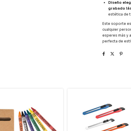
Diseño ele
grabado lá
estética de 
Este soporte es
cualquier perso
esperes más y a
perfecta de esti