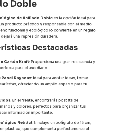
do Doble
ológico de Anillado Doble
es la opción ideal para
un producto práctico y responsable con el medio
seño funcional y ecológico lo convierte en un regalo
 dejará una impresión duradera.
rísticas Destacadas
e Cartón Kraft
: Proporciona una gran resistencia y
perfecta para el uso diario.
e Papel Rayadas
: Ideal para anotar ideas, tomar
ear listas, ofreciendo un amplio espacio para tu
luidos
: En el frente, encontrarás post its de
amaños y colores, perfectos para organizar tus
acar información importante.
cológico Retráctil
: Incluye un bolígrafo de 15 cm,
 en plástico, que complementa perfectamente el