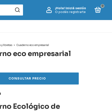
0
¡Hola!
Iniciá sesión
O podés registrarte
y libretas
>
Cuaderno eco empresarial
no eco empresarial
n
no Ecológico de