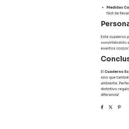
Medidas C
fácil de llev
Persona
Este cuaderno p
convirtiéndolo 
eventos corpor
Conclu
El
Cuaderno Ec
sino que tambi
ambiente. Perfec
distintivo regal
diferencia!