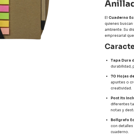
Anilla
El
Cuaderno Ec
quienes buscan 
ambiente. Su di
empresarial que
Caracte
Tapa Dura d
durabilidad, 
70 Hojas d
apuntes o cr
creatividad.
Post Its Inc
diferentes t
notas y dest
Bolígrafo E
con detalles
cuaderno.