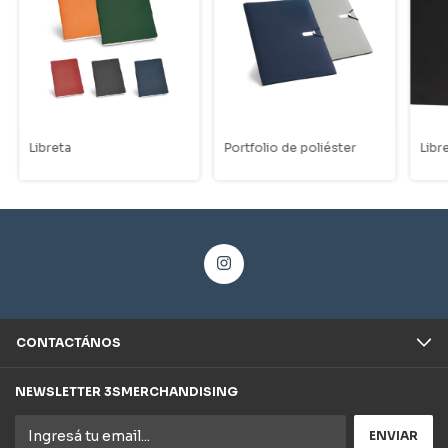
Libreta
Portfolio de poliéster
Libr
CONTACTÁNOS
NEWSLETTER 3SMERCHANDISING