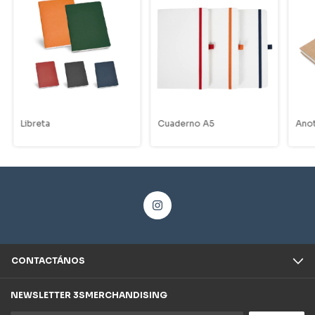
Libreta
Cuaderno A5
Ano
CONTACTÁNOS
NEWSLETTER 3SMERCHANDISING