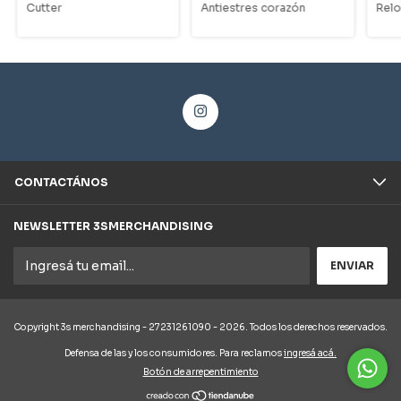
Cutter
Antiestres corazón
Relo
CONTACTÁNOS
NEWSLETTER 3SMERCHANDISING
Copyright 3s merchandising - 27231261090 - 2026. Todos los derechos reservados.
Defensa de las y los consumidores. Para reclamos
ingresá acá.
Botón de arrepentimiento