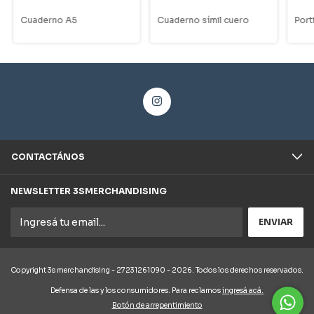
Cuaderno A5
Cuaderno símil cuero
Port
CONTACTÁNOS
NEWSLETTER 3SMERCHANDISING
Copyright 3s merchandising - 27231261090 - 2026. Todos los derechos reservados.
Defensa de las y los consumidores. Para reclamos
ingresá acá.
Botón de arrepentimiento