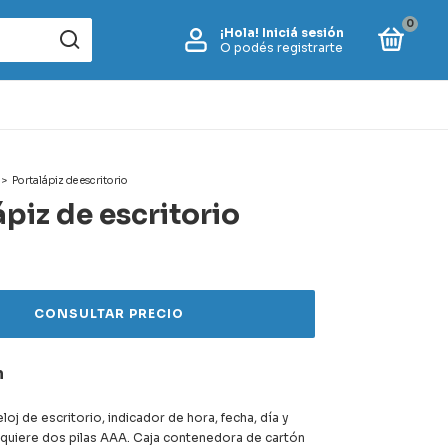
0
¡Hola!
Iniciá sesión
O podés registrarte
>
Portalápiz de escritorio
ápiz de escritorio
n
eloj de escritorio, indicador de hora, fecha, día y
quiere dos pilas AAA. Caja contenedora de cartón