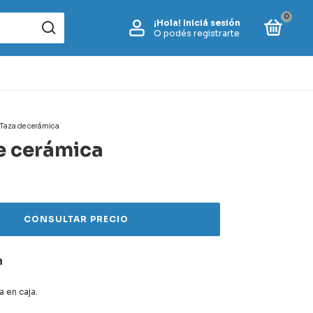
0
¡Hola!
Iniciá sesión
O podés registrarte
Taza de cerámica
e cerámica
n
 en caja.